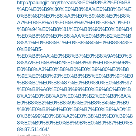
http://palungjit.org/threads/%E0%B8%82%E0%B8
%AD%E0%B9%80%E0%B8%8A%E0%B8%B4%E
0%B8%8D%E0%B8%A3%E0%B9%88%E0%B8%
A7%E0%B8%A1%E0%B8%97%E0%B8%AD%E0
%B8%94%E0%B8%81%E0%B8%90%E0%B8%B4
%E0%B8%99%E0%B8%AA%E0%B8%B2%E0%B
8%A1%E0%B8%B1%E0%B8%84%E0%B8%84%E
0%B8%B5-
%E0%B8%AA%E0%B8%B7%E0%B8%9A%E0%B
8%AA%E0%B8%B2%E0%B8%99%E0%B8%9B%
E0%B8%A3%E0%B8%B0%E0%B9%80%E0%B8
%9E%E0%B8%93%E0%B8%B5%E0%B8%9F%E0
%B8%B1%E0%B8%87%E0%B9%80%E0%B8%97
%E0%B8%A8%E0%B8%99%E0%B9%8C%E0%B
8%A1%E0%B8%AB%E0%B8%B2%E0%B8%8A%
E0%B8%B2%E0%B8%95%E0%B8%B4%E0%B9
%80%E0%B8%94%E0%B8%B7%E0%B8%AD%E
0%B8%99%E0%B8%A2%E0%B8%B5%E0%B9%8
8%E0%B9%80%E0%B8%9B%E0%B9%87%E0%B
8%87.511464/