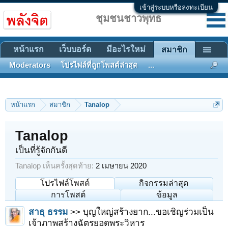
เข้าสู่ระบบหรือลงทะเบียน
ชุมชนชาวพุทธ
หน้าแรก
เว็บบอร์ด
มีอะไรใหม่
สมาชิก
Moderators
โปรไฟล์ที่ถูกโพสต์ล่าสุด
...
หน้าแรก
สมาชิก
Tanalop
Tanalop
เป็นที่รู้จักกันดี
Tanalop เห็นครั้งสุดท้าย:
2 เมษายน 2020
โปรไฟล์โพสต์
กิจกรรมล่าสุด
การโพสต์
ข้อมูล
สาธุ ธรรม
>> บุญใหญ่สร้างยาก...ขอเชิญร่วมเป็น
เจ้าภาพสร้างฉัตรยอดพระวิหาร