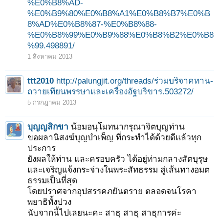
%E0%B8%AD-
%E0%B9%80%E0%B8%A1%E0%B8%B7%E0%B
8%AD%E0%B8%87-%E0%B8%88-
%E0%B8%99%E0%B9%88%E0%B8%B2%E0%B8
%99.498891/
1 สิงหาคม 2013
ttt2010
http://palungjit.org/threads/ร่วมบริจาคทาน-
ถวายเทียนพรรษาและเครื่องอัฐบริขาร.503272/
5 กรกฎาคม 2013
บุญญสิกขา
น้อมอนุโมทนากรุณาจิตบุญท่าน
ขอผลานิสงฆ์บุญบำเพ็ญ ที่กระทำได้ด้วยดีแล้วทุก
ประการ
ยังผลให้ท่าน และครอบครัว ได้อยู่ท่ามกลางสัตบุรุษ
และเจริญแจ้งกระจ่างในพระสัทธรรม สู่เส้นทางอมต
ธรรมเป็นที่สุด
โดยปราศจากอุปสรรคภยันตราย ตลอดจนโรคา
พยาธิทั้งปวง
นับจากนี้ไปเลยนะคะ สาธุ สาธุ สาธุการค่ะ