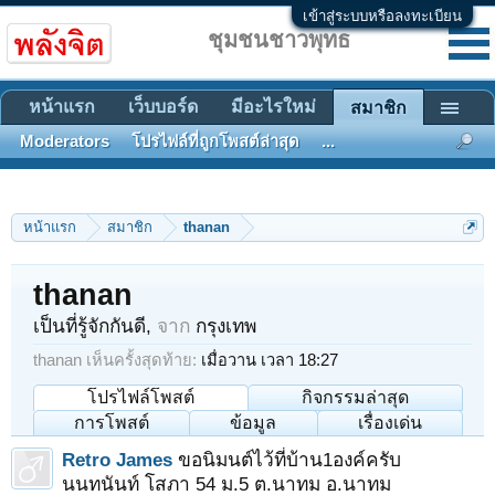
เข้าสู่ระบบหรือลงทะเบียน
ชุมชนชาวพุทธ
หน้าแรก
เว็บบอร์ด
มีอะไรใหม่
สมาชิก
Moderators
โปรไฟล์ที่ถูกโพสต์ล่าสุด
...
หน้าแรก
สมาชิก
thanan
thanan
เป็นที่รู้จักกันดี
,
จาก
กรุงเทพ
thanan เห็นครั้งสุดท้าย:
เมื่อวาน เวลา 18:27
โปรไฟล์โพสต์
กิจกรรมล่าสุด
การโพสต์
ข้อมูล
เรื่องเด่น
Retro James
ขอนิมนต์ไว้ที่บ้าน1องค์ครับ
นนทนันท์ โสภา 54 ม.5 ต.นาทม อ.นาทม