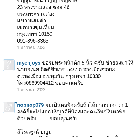
ขัญฐมาจณ์ ปัญญาธัญพงษ์
23 พระรามสอง ซอย 46
ถนนพระรามสอง
แขวงแสมดำ
เขตบางขุนเทียน
กรุงเทพฯ 10150
091-896-8365
1 มกราคม 2023
myenjoys
ขอรับพระหน้าตัก 5 นิ้ว ครับ ช่วยส่งมาให้
นายธเนศ กิตติชีวเวช 54/2 ถ.รองเมืองซอย3
ต.รองเมือง อ.ปทุมวัน กรุงเทพฯ 10330
โทร0869904412 ขอบคุณครับ
1 มกราคม 2023
ืืืnopnop079
ผมเป็นหอพักครับถ้าได้มากมากกว่า 1
องค์ก็จะไปแจกให้ญาติพี่น้องและคนอื่นๆในหอพัก
ด้วยครับ.........ขอบคุณครับ
สิโรเวฐณ์ บุญมา