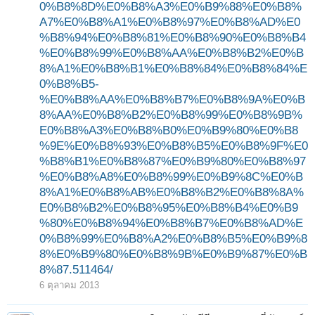
0%B8%8D%E0%B8%A3%E0%B9%88%E0%B8%
A7%E0%B8%A1%E0%B8%97%E0%B8%AD%E0
%B8%94%E0%B8%81%E0%B8%90%E0%B8%B4
%E0%B8%99%E0%B8%AA%E0%B8%B2%E0%B
8%A1%E0%B8%B1%E0%B8%84%E0%B8%84%E
0%B8%B5-
%E0%B8%AA%E0%B8%B7%E0%B8%9A%E0%B
8%AA%E0%B8%B2%E0%B8%99%E0%B8%9B%
E0%B8%A3%E0%B8%B0%E0%B9%80%E0%B8
%9E%E0%B8%93%E0%B8%B5%E0%B8%9F%E0
%B8%B1%E0%B8%87%E0%B9%80%E0%B8%97
%E0%B8%A8%E0%B8%99%E0%B9%8C%E0%B
8%A1%E0%B8%AB%E0%B8%B2%E0%B8%8A%
E0%B8%B2%E0%B8%95%E0%B8%B4%E0%B9
%80%E0%B8%94%E0%B8%B7%E0%B8%AD%E
0%B8%99%E0%B8%A2%E0%B8%B5%E0%B9%8
8%E0%B9%80%E0%B8%9B%E0%B9%87%E0%B
8%87.511464/
6 ตุลาคม 2013