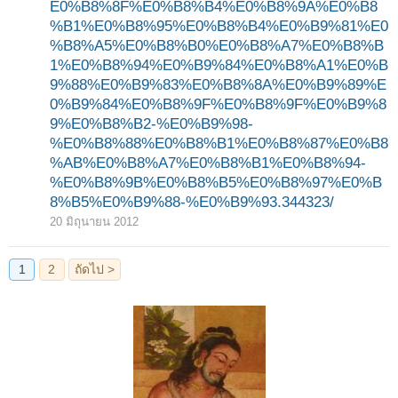
E0%B8%8F%E0%B8%B4%E0%B8%9A%E0%B8
%B1%E0%B8%95%E0%B8%B4%E0%B9%81%E0
%B8%A5%E0%B8%B0%E0%B8%A7%E0%B8%B
1%E0%B8%94%E0%B9%84%E0%B8%A1%E0%B
9%88%E0%B9%83%E0%B8%8A%E0%B9%89%E
0%B9%84%E0%B8%9F%E0%B8%9F%E0%B9%8
9%E0%B8%B2-%E0%B9%98-
%E0%B8%88%E0%B8%B1%E0%B8%87%E0%B8
%AB%E0%B8%A7%E0%B8%B1%E0%B8%94-
%E0%B8%9B%E0%B8%B5%E0%B8%97%E0%B
8%B5%E0%B9%88-%E0%B9%93.344323/
20 มิถุนายน 2012