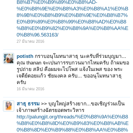
B8%B7%E0%B9%89%E0%B8%AD-
%E0%B8%9E%E0%B8%A3%E0%B8%A1%E0%B
8%9B%E0%B8%B9%E0%B8%9E%E0%B8%B7%
E0%B9%89%E0%B8%99%E0%B8%AD%E0%B8
%B8%E0%B9%82%E0%B8%9A%E0%B8%AA%E
0%B8%96.563163/
27 มีนาคม 2016
potisth
กราบอนุโมทนาสาธุ นะครับที่ร่วมบุญมา...
คุณ thanan จะเปนการรบกวนมากไหมครับ ถ้าผมขอ
รูปถ่าย สลิป คือผมจะไปโพส แจ้งในเพส ของ พระ
เจดีย์ดอยแก้ว ชัยมงคล ครับ... ขออนุโมทนาสาธุ
ครับ
16 มีนาคม 2016
สาธุ ธรรม
>> บุญใหญ่สร้างยาก...ขอเชิญร่วมเป็น
เจ้าภาพสร้างฉัตรยอดพระวิหาร
http://palungjit.org/threads/%E0%B8%9A%E0%B8
%B8%E0%B8%8D%E0%B9%83%E0%B8%AB%E
0%B8%8D%E0%B9%88%E0%B8%AA%E0%B8%