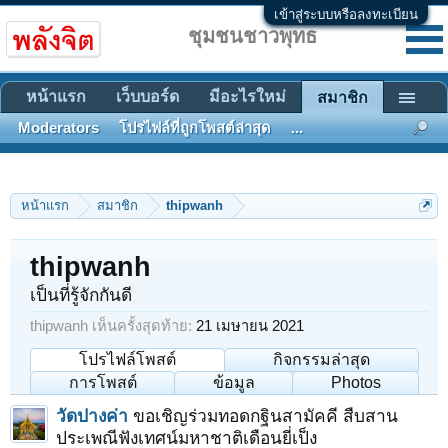
เข้าสู่ระบบหรือลงทะเบียน
ชุมชนชาวพุทธ
หน้าแรก
เว็บบอร์ด
มีอะไรใหม่
สมาชิก
Moderators
โปรไฟล์ที่ถูกโพสต์ล่าสุด
...
หน้าแรก
สมาชิก
thipwanh
thipwanh
เป็นที่รู้จักกันดี
thipwanh เห็นครั้งสุดท้าย:
21 เมษายน 2021
โปรไฟล์โพสต์
กิจกรรมล่าสุด
การโพสต์
ข้อมูล
Photos
วัดปางค่า
ขอเชิญร่วมทอดกฐินสามัคคี สืบสาน
ประเพณีฟังเทศน์มหาชาติเดือนยี่เป็ง