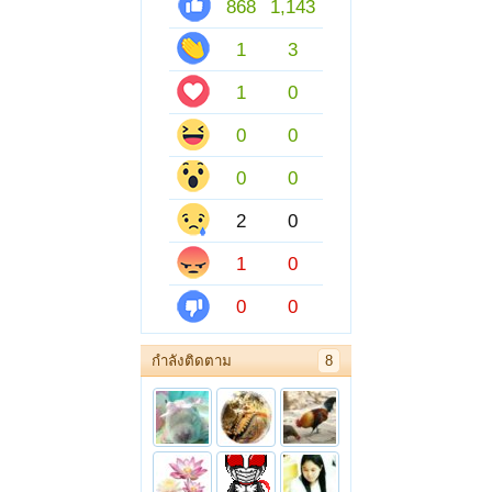
868
1,143
1
3
1
0
0
0
0
0
2
0
1
0
0
0
กำลังติดตาม
8