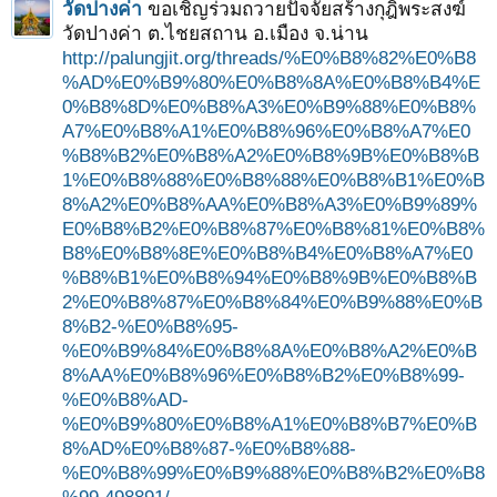
วัดปางค่า
ขอเชิญร่วมถวายปัจจัยสร้างกุฎิพระสงฆ์
วัดปางค่า ต.ไชยสถาน อ.เมือง จ.น่าน
http://palungjit.org/threads/%E0%B8%82%E0%B8
%AD%E0%B9%80%E0%B8%8A%E0%B8%B4%E
0%B8%8D%E0%B8%A3%E0%B9%88%E0%B8%
A7%E0%B8%A1%E0%B8%96%E0%B8%A7%E0
%B8%B2%E0%B8%A2%E0%B8%9B%E0%B8%B
1%E0%B8%88%E0%B8%88%E0%B8%B1%E0%B
8%A2%E0%B8%AA%E0%B8%A3%E0%B9%89%
E0%B8%B2%E0%B8%87%E0%B8%81%E0%B8%
B8%E0%B8%8E%E0%B8%B4%E0%B8%A7%E0
%B8%B1%E0%B8%94%E0%B8%9B%E0%B8%B
2%E0%B8%87%E0%B8%84%E0%B9%88%E0%B
8%B2-%E0%B8%95-
%E0%B9%84%E0%B8%8A%E0%B8%A2%E0%B
8%AA%E0%B8%96%E0%B8%B2%E0%B8%99-
%E0%B8%AD-
%E0%B9%80%E0%B8%A1%E0%B8%B7%E0%B
8%AD%E0%B8%87-%E0%B8%88-
%E0%B8%99%E0%B9%88%E0%B8%B2%E0%B8