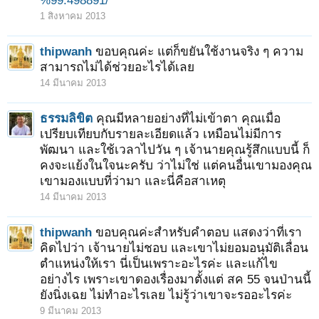
%99.498891/
1 สิงหาคม 2013
thipwanh
ขอบคุณค่ะ แต่ก็ขยันใช้งานจริง ๆ ความ
สามารถไม่ได้ช่วยอะไรได้เลย
14 มีนาคม 2013
ธรรมลิขิต
คุณมีหลายอย่างที่ไม่เข้าตา คุณเมื่อ
เปรียบเทียบกับรายละเอียดแล้ว เหมือนไม่มีการ
พัฒนา และใช้เวลาไปวัน ๆ เจ้านายคุณรู้สึกแบบนี้ ก็
คงจะแย้งในใจนะครับ ว่าไม่ใช่ แต่คนอื่นเขามองคุณ
เขามองแบบที่ว่ามา และนี่คือสาเหตุ
14 มีนาคม 2013
thipwanh
ขอบคุณค่ะสำหรับคำตอบ แสดงว่าที่เรา
คิดไปว่า เจ้านายไม่ชอบ และเขาไม่ยอมอนุมัติเลื่อน
ตำแหน่งให้เรา นี่เป็นเพราะอะไรค่ะ และแก้ไข
อย่างไร เพราะเขาดองเรื่องมาตั้งแต่ สค 55 จนป่านนี้
ยังนิ่งเฉย ไม่ทำอะไรเลย ไม่รู้ว่าเขาจะรออะไรค่ะ
9 มีนาคม 2013