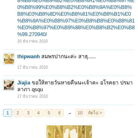
8%B8%E0%B9%82%E0%B8%A1%E0%B8%97%E
0%B8%99%E0%B8%B2%E0%B8%9A%E0%B8%
B8%E0%B8%8D%E0%B8%81%E0%B8%B1%E0
%B8%9A%E0%B8%97%E0%B8%B8%E0%B8%81
%E0%B8%97%E0%B9%88%E0%B8%B2%E0%B8
%99.270940/
20 ธันวาคม 2010
thipwanh
สมพรปากนะค่ะ สาธุ.....
17 ธันวาคม 2010
Jiajia
ขอให้หายวันหายคืนนะเจ้าคะ อโรคยา ปรมา
ลาภา qsqu
17 ธันวาคม 2010