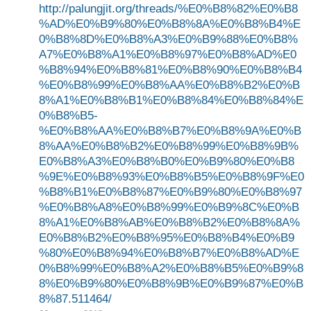
http://palungjit.org/threads/%E0%B8%82%E0%B8
%AD%E0%B9%80%E0%B8%8A%E0%B8%B4%E
0%B8%8D%E0%B8%A3%E0%B9%88%E0%B8%
A7%E0%B8%A1%E0%B8%97%E0%B8%AD%E0
%B8%94%E0%B8%81%E0%B8%90%E0%B8%B4
%E0%B8%99%E0%B8%AA%E0%B8%B2%E0%B
8%A1%E0%B8%B1%E0%B8%84%E0%B8%84%E
0%B8%B5-
%E0%B8%AA%E0%B8%B7%E0%B8%9A%E0%B
8%AA%E0%B8%B2%E0%B8%99%E0%B8%9B%
E0%B8%A3%E0%B8%B0%E0%B9%80%E0%B8
%9E%E0%B8%93%E0%B8%B5%E0%B8%9F%E0
%B8%B1%E0%B8%87%E0%B9%80%E0%B8%97
%E0%B8%A8%E0%B8%99%E0%B9%8C%E0%B
8%A1%E0%B8%AB%E0%B8%B2%E0%B8%8A%
E0%B8%B2%E0%B8%95%E0%B8%B4%E0%B9
%80%E0%B8%94%E0%B8%B7%E0%B8%AD%E
0%B8%99%E0%B8%A2%E0%B8%B5%E0%B9%8
8%E0%B9%80%E0%B8%9B%E0%B9%87%E0%B
8%87.511464/