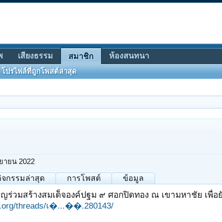
พ
เสียงธรรม
ห้องสนทนา
สมาชิก
โปรไฟล์ที่ถูกโพสต์ล่าสุด
นยายน 2022
กิจกรรมล่าสุด
การโพสต์
ข้อมูล
ิญร่วมสร้างสมเด็จองค์ปฐม ๙ ศอกปิดทอง ณ เขามหาชัย เพื่อยับ
it.org/threads/เ�...��.280143/