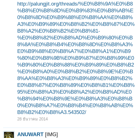
http://palungjit.org/threads/%E0%B8%9A%E0%B8
%B8%E0%B8%8D%E0%B9%83%E0%B8%AB%E
0%B8%8D%E0%B9%88%E0%B8%AA%E0%B8%
A3%E0%B9%89%E0%B8%B2%E0%B8%87%E0%
B8%A2%E0%B8%B2%E0%B8%81-
%E0%B8%82%E0%B8%AD%E0%B9%80%E0%B
8%8A%E0%B8%B4%E0%B8%8D%E0%B8%A3%
E0%B9%88%E0%B8%A7%E0%B8%A1%E0%B9
%80%E0%B8%9B%E0%B9%87%E0%B8%99%E0
%B9%80%E0%B8%88%E0%B9%89%E0%B8%B2
%E0%B8%A0%E0%B8%B2%E0%B8%9E%E0%B
8%AA%E0%B8%A3%E0%B9%89%E0%B8%B2%
E0%B8%87%E0%B8%89%E0%B8%B1%E0%B8%
95%E0%B8%A3%E0%B8%A2%E0%B8%AD%E0
%B8%94%E0%B8%9E%E0%B8%A3%E0%B8%B
0%E0%B8%A7%E0%B8%B4%E0%B8%AB%E0%
B8%B2%E0%B8%A3.543502/
28 ธันวาคม 2014
ANUWART
[IMG]