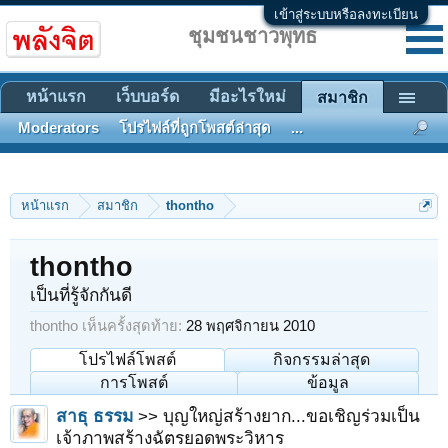
เข้าสู่ระบบหรือลงทะเบียน
ชุมชนชาวพุทธ
หน้าแรก
เว็บบอร์ด
มีอะไรใหม่
สมาชิก
Moderators
โปรไฟล์ที่ถูกโพสต์ล่าสุด
...
หน้าแรก
สมาชิก
thontho
thontho
เป็นที่รู้จักกันดี
thontho เห็นครั้งสุดท้าย:
28 พฤศจิกายน 2010
โปรไฟล์โพสต์
กิจกรรมล่าสุด
การโพสต์
ข้อมูล
สาธุ ธรรม
>> บุญใหญ่สร้างยาก...ขอเชิญร่วมเป็น
เจ้าภาพสร้างฉัตรยอดพระวิหาร