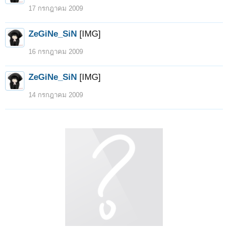
17 กรกฎาคม 2009
ZeGiNe_SiN
[IMG]
16 กรกฎาคม 2009
ZeGiNe_SiN
[IMG]
14 กรกฎาคม 2009