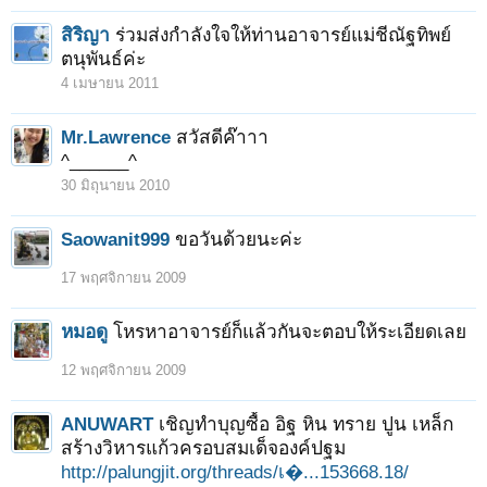
สิริญา
ร่วมส่งกำลังใจให้ท่านอาจารย์แม่ชีณัฐทิพย์
ตนุพันธ์ค่ะ
4 เมษายน 2011
Mr.Lawrence
สวัสดีค๊าาา
^______^
30 มิถุนายน 2010
Saowanit999
ขอวันด้วยนะค่ะ
17 พฤศจิกายน 2009
หมอดู
โหรหาอาจารย์ก็แล้วกันจะตอบให้ระเอียดเลย
12 พฤศจิกายน 2009
ANUWART
เชิญทำบุญซื้อ อิฐ หิน ทราย ปูน เหล็ก
สร้างวิหารแก้วครอบสมเด็จองค์ปฐม
http://palungjit.org/threads/เ�...153668.18/