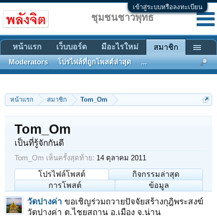
เข้าสู่ระบบหรือลงทะเบียน
ชุมชนชาวพุทธ
หน้าแรก
เว็บบอร์ด
มีอะไรใหม่
สมาชิก
Moderators
โปรไฟล์ที่ถูกโพสต์ล่าสุด
...
หน้าแรก
สมาชิก
Tom_Om
Tom_Om
เป็นที่รู้จักกันดี
Tom_Om เห็นครั้งสุดท้าย:
14 ตุลาคม 2011
โปรไฟล์โพสต์
กิจกรรมล่าสุด
การโพสต์
ข้อมูล
วัดปางค่า
ขอเชิญร่วมถวายปัจจัยสร้างกุฎิพระสงฆ์
วัดปางค่า ต.ไชยสถาน อ.เมือง จ.น่าน