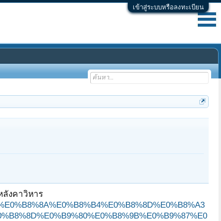
เข้าสู่ระบบหรือลงทะเบียน
หลังคาวิหาร
B9%80%E0%B8%8A%E0%B8%B4%E0%B8%8D%E0%B8%A3
0%B8%8D%E0%B9%80%E0%B8%9B%E0%B9%87%E0