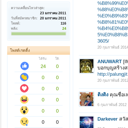
%B8%99%E0
ความเคลื่อนไหวล่าสุด:
%88%E0%B8
23 มกราคม 2011
%E0%B9%83
วันที่สมัครสมาชิก:
20 มกราคม 2011
%B8%81%E0
โพสต์:
116
%B4%E0%B8
พลัง:
24
5%E0%B8%B
3605/
20 กุมภาพันธ์ 201
โพสต์เรตติ้ง
ได้รับ:
ให้:
ANUWART
[I
24
0
บอกบุญสร้างสมเ
http://palungj
0
0
20 กุมภาพันธ์ 201
0
0
ติงติง
คุณชื่อ
0
0
6 กุมภาพันธ์ 2012
0
0
Darkever
สวัส
0
0