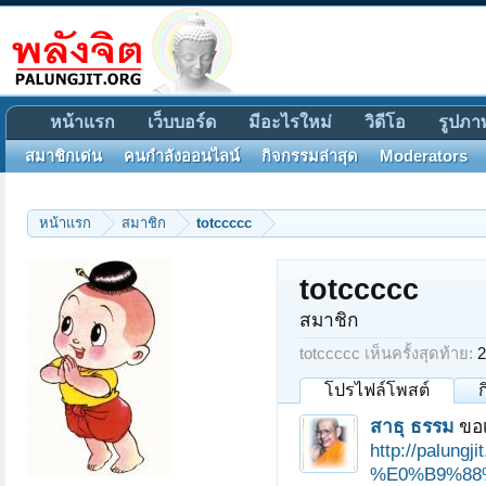
หน้าแรก
เว็บบอร์ด
มีอะไรใหม่
วิดีโอ
รูปภา
สมาชิกเด่น
คนกำลังออนไลน์
กิจกรรมล่าสุด
Moderators
หน้าแรก
สมาชิก
totccccc
totccccc
สมาชิก
totccccc เห็นครั้งสุดท้าย:
2
โปรไฟล์โพสต์
สาธุ ธรรม
ขอเ
http://pal
%E0%B9%88