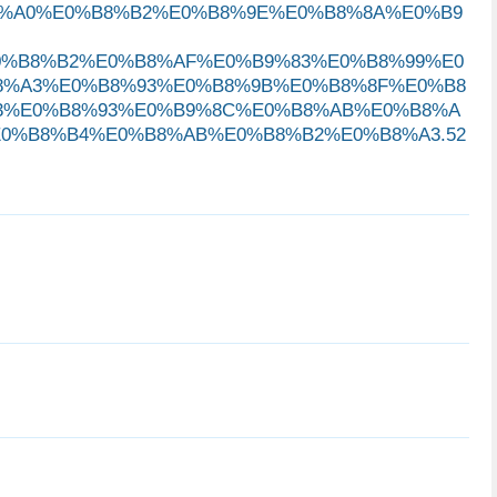
8%A0%E0%B8%B2%E0%B8%9E%E0%B8%8A%E0%B9
0%B8%B2%E0%B8%AF%E0%B9%83%E0%B8%99%E0
8%A3%E0%B8%93%E0%B8%9B%E0%B8%8F%E0%B8
3%E0%B8%93%E0%B9%8C%E0%B8%AB%E0%B8%A
0%B8%B4%E0%B8%AB%E0%B8%B2%E0%B8%A3.52