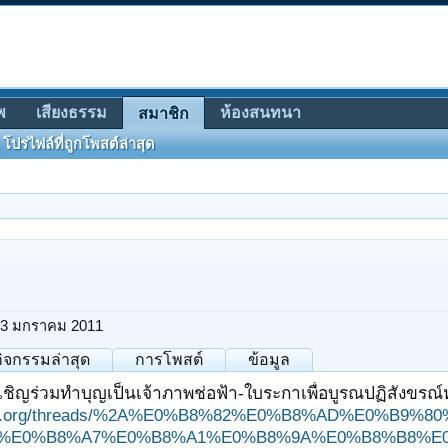
พ
เสียงธรรม
ห้องสนทนา
สมาชิก
โปรไฟล์ที่ถูกโพสต์ล่าสุด
3 มกราคม 2011
กิจกรรมล่าสุด
การโพสต์
ข้อมูล
ชิญร่วมทำบุญเป็นเจ้าภาพช่อฟ้า-ใบระกาเพื่อบูรณปฏิสังขรณ์
ungjit.org/threads/%2A%E0%B8%82%E0%B8%AD%E0%
%E0%B8%A7%E0%B8%A1%E0%B8%9A%E0%B8%B8%E