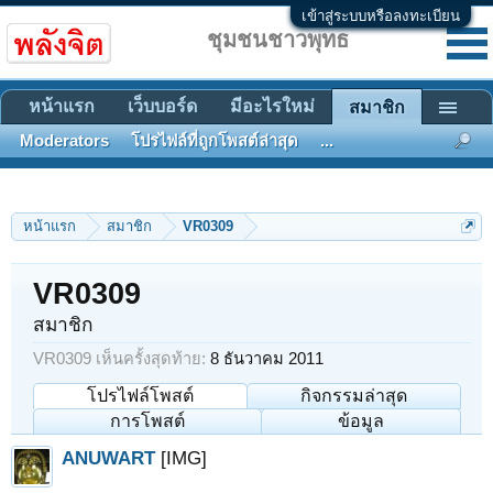
เข้าสู่ระบบหรือลงทะเบียน
ชุมชนชาวพุทธ
หน้าแรก
เว็บบอร์ด
มีอะไรใหม่
สมาชิก
Moderators
โปรไฟล์ที่ถูกโพสต์ล่าสุด
...
หน้าแรก
สมาชิก
VR0309
VR0309
สมาชิก
VR0309 เห็นครั้งสุดท้าย:
8 ธันวาคม 2011
โปรไฟล์โพสต์
กิจกรรมล่าสุด
การโพสต์
ข้อมูล
ANUWART
[IMG]