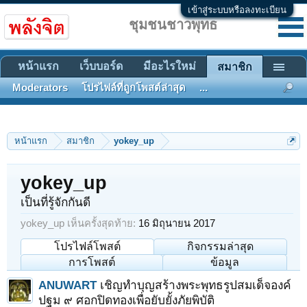
เข้าสู่ระบบหรือลงทะเบียน
ชุมชนชาวพุทธ
หน้าแรก
เว็บบอร์ด
มีอะไรใหม่
สมาชิก
Moderators
โปรไฟล์ที่ถูกโพสต์ล่าสุด
...
หน้าแรก
สมาชิก
yokey_up
yokey_up
เป็นที่รู้จักกันดี
yokey_up เห็นครั้งสุดท้าย:
16 มิถุนายน 2017
โปรไฟล์โพสต์
กิจกรรมล่าสุด
การโพสต์
ข้อมูล
ANUWART
เชิญทำบุญสร้างพระพุทธรูปสมเด็จองค์
ปฐม ๙ ศอกปิดทองเพื่อยับยั้งภัยพิบัติ