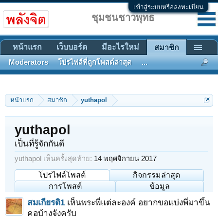
เข้าสู่ระบบหรือลงทะเบียน
ชุมชนชาวพุทธ
หน้าแรก
เว็บบอร์ด
มีอะไรใหม่
สมาชิก
Moderators
โปรไฟล์ที่ถูกโพสต์ล่าสุด
...
หน้าแรก
สมาชิก
yuthapol
yuthapol
เป็นที่รู้จักกันดี
yuthapol เห็นครั้งสุดท้าย:
14 พฤศจิกายน 2017
โปรไฟล์โพสต์
กิจกรรมล่าสุด
การโพสต์
ข้อมูล
สมเกียรติ1
เห็นพระพี่แต่ละองค์ อยากขอแบ่งพี่มาขึ้น
คอบ้างจังครับ