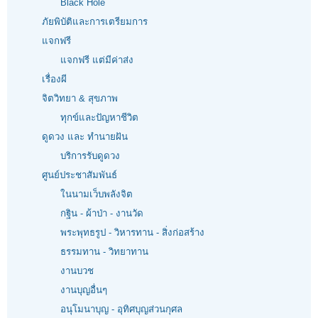
Black Hole
ภัยพิบัติและการเตรียมการ
แจกฟรี
แจกฟรี แต่มีค่าส่ง
เรื่องผี
จิตวิทยา & สุขภาพ
ทุกข์และปัญหาชีวิต
ดูดวง และ ทำนายฝัน
บริการรับดูดวง
ศูนย์ประชาสัมพันธ์
ในนามเว็บพลังจิต
กฐิน - ผ้าป่า - งานวัด
พระพุทธรูป - วิหารทาน - สิ่งก่อสร้าง
ธรรมทาน - วิทยาทาน
งานบวช
งานบุญอื่นๆ
อนุโมนาบุญ - อุทิศบุญส่วนกุศล