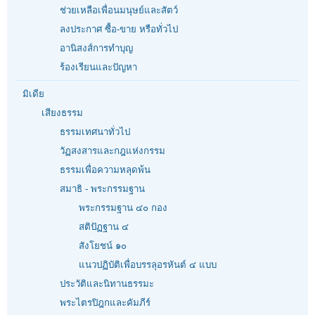
ช่วยเหลือเพื่อนมนุษย์และสัตว์
ลงประกาศ ซื้อ-ขาย หรือทั่วไป
อานิสงส์การทำบุญ
ร้องเรียนและปัญหา
มิเดีย
เสียงธรรม
ธรรมเทศนาทั่วไป
วัฏสงสารและกฎแห่งกรรม
ธรรมเพื่อความหลุดพ้น
สมาธิ - พระกรรมฐาน
พระกรรมฐาน ๔๐ กอง
สติปัฏฐาน ๔
สังโยชน์ ๑๐
แนวปฏิบัติเพื่อบรรลุอรหันต์ ๔ แบบ
ประวัติและนิทานธรรมะ
พระไตรปิฎกและคัมภีร์