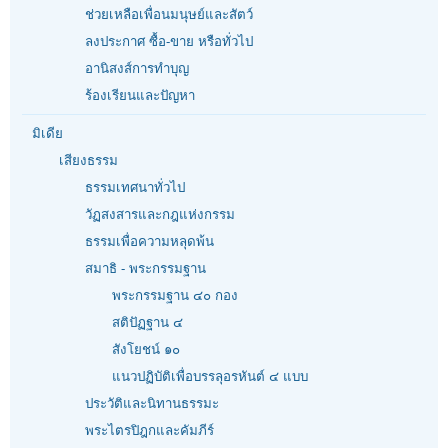
ช่วยเหลือเพื่อนมนุษย์และสัตว์
ลงประกาศ ซื้อ-ขาย หรือทั่วไป
อานิสงส์การทำบุญ
ร้องเรียนและปัญหา
มิเดีย
เสียงธรรม
ธรรมเทศนาทั่วไป
วัฏสงสารและกฎแห่งกรรม
ธรรมเพื่อความหลุดพ้น
สมาธิ - พระกรรมฐาน
พระกรรมฐาน ๔๐ กอง
สติปัฏฐาน ๔
สังโยชน์ ๑๐
แนวปฏิบัติเพื่อบรรลุอรหันต์ ๔ แบบ
ประวัติและนิทานธรรมะ
พระไตรปิฎกและคัมภีร์