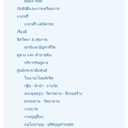
Black Hole
ภัยพิบัติและการเตรียมการ
แจกฟรี
แจกฟรี แต่มีค่าส่ง
เรื่องผี
จิตวิทยา & สุขภาพ
ทุกข์และปัญหาชีวิต
ดูดวง และ ทำนายฝัน
บริการรับดูดวง
ศูนย์ประชาสัมพันธ์
ในนามเว็บพลังจิต
กฐิน - ผ้าป่า - งานวัด
พระพุทธรูป - วิหารทาน - สิ่งก่อสร้าง
ธรรมทาน - วิทยาทาน
งานบวช
งานบุญอื่นๆ
อนุโมนาบุญ - อุทิศบุญส่วนกุศล