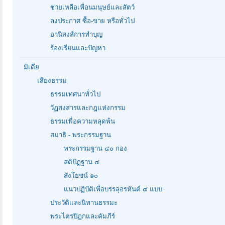
ช่วยเหลือเพื่อนมนุษย์และสัตว์
ลงประกาศ ซื้อ-ขาย หรือทั่วไป
อานิสงส์การทำบุญ
ร้องเรียนและปัญหา
มิเดีย
เสียงธรรม
ธรรมเทศนาทั่วไป
วัฏสงสารและกฎแห่งกรรม
ธรรมเพื่อความหลุดพ้น
สมาธิ - พระกรรมฐาน
พระกรรมฐาน ๔๐ กอง
สติปัฏฐาน ๔
สังโยชน์ ๑๐
แนวปฏิบัติเพื่อบรรลุอรหันต์ ๔ แบบ
ประวัติและนิทานธรรมะ
พระไตรปิฎกและคัมภีร์