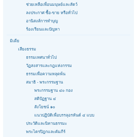
ช่วยเหลือเพื่อนมนุษย์และสัตว์
ลงประกาศ ซื้อ-ขาย หรือทั่วไป
อานิสงส์การทำบุญ
ร้องเรียนและปัญหา
มิเดีย
เสียงธรรม
ธรรมเทศนาทั่วไป
วัฏสงสารและกฎแห่งกรรม
ธรรมเพื่อความหลุดพ้น
สมาธิ - พระกรรมฐาน
พระกรรมฐาน ๔๐ กอง
สติปัฏฐาน ๔
สังโยชน์ ๑๐
แนวปฏิบัติเพื่อบรรลุอรหันต์ ๔ แบบ
ประวัติและนิทานธรรมะ
พระไตรปิฎกและคัมภีร์