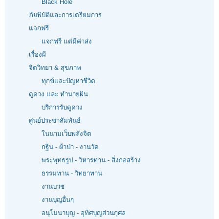
Black Hole
ภัยพิบัติและการเตรียมการ
แจกฟรี
แจกฟรี แต่มีค่าส่ง
เรื่องผี
จิตวิทยา & สุขภาพ
ทุกข์และปัญหาชีวิต
ดูดวง และ ทำนายฝัน
บริการรับดูดวง
ศูนย์ประชาสัมพันธ์
ในนามเว็บพลังจิต
กฐิน - ผ้าป่า - งานวัด
พระพุทธรูป - วิหารทาน - สิ่งก่อสร้าง
ธรรมทาน - วิทยาทาน
งานบวช
งานบุญอื่นๆ
อนุโมนาบุญ - อุทิศบุญส่วนกุศล