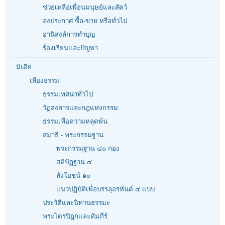
ช่วยเหลือเพื่อนมนุษย์และสัตว์
ลงประกาศ ซื้อ-ขาย หรือทั่วไป
อานิสงส์การทำบุญ
ร้องเรียนและปัญหา
มิเดีย
เสียงธรรม
ธรรมเทศนาทั่วไป
วัฏสงสารและกฎแห่งกรรม
ธรรมเพื่อความหลุดพ้น
สมาธิ - พระกรรมฐาน
พระกรรมฐาน ๔๐ กอง
สติปัฏฐาน ๔
สังโยชน์ ๑๐
แนวปฏิบัติเพื่อบรรลุอรหันต์ ๔ แบบ
ประวัติและนิทานธรรมะ
พระไตรปิฎกและคัมภีร์