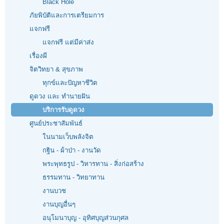
Black Hole
ภัยพิบัติและการเตรียมการ
แจกฟรี
แจกฟรี แต่มีค่าส่ง
เรื่องผี
จิตวิทยา & สุขภาพ
ทุกข์และปัญหาชีวิต
ดูดวง และ ทำนายฝัน
บริการรับดูดวง
ศูนย์ประชาสัมพันธ์
ในนามเว็บพลังจิต
กฐิน - ผ้าป่า - งานวัด
พระพุทธรูป - วิหารทาน - สิ่งก่อสร้าง
ธรรมทาน - วิทยาทาน
งานบวช
งานบุญอื่นๆ
อนุโมนาบุญ - อุทิศบุญส่วนกุศล