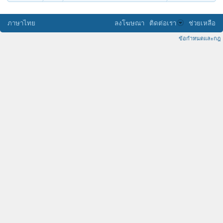
ภาษาไทย
ลงโฆษณา
ติดต่อเรา
ช่วยเหลือ
ข้อกำหนดและกฎ