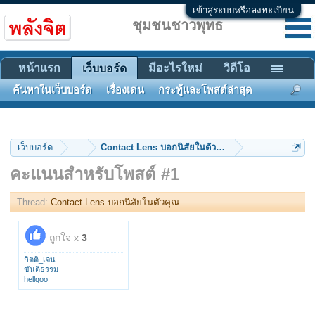
เข้าสู่ระบบหรือลงทะเบียน
ชุมชนชาวพุทธ
หน้าแรก
มีอะไรใหม่
วิดีโอ
เว็บบอร์ด
ค้นหาในเว็บบอร์ด
เรื่องเด่น
กระทู้และโพสต์ล่าสุด
เว็บบอร์ด
...
Contact Lens บอกนิสัยในตัวคุณ
คะแนนสำหรับโพสต์ #1
Thread:
Contact Lens บอกนิสัยในตัวคุณ
ถูกใจ x
3
กิตติ_เจน
ขันติธรรม
hellqoo