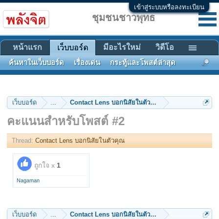
เข้าสู่ระบบหรือลงทะเบียน
ชุมชนชาวพุทธ
หน้าแรก
มีอะไรใหม่
วิดีโอ
เว็บบอร์ด
ค้นหาในเว็บบอร์ด
เรื่องเด่น
กระทู้และโพสต์ล่าสุด
เว็บบอร์ด
...
Contact Lens บอกนิสัยในตัวคุณ
คะแนนสำหรับโพสต์ #2
Thread:
Contact Lens บอกนิสัยในตัวคุณ
ถูกใจ x
1
Nagaman
เว็บบอร์ด
...
Contact Lens บอกนิสัยในตัวคุณ