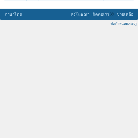
ภาษาไทย
ลงโฆษณา
ติดต่อเรา
ช่วยเหลือ
ข้อกำหนดและกฎ