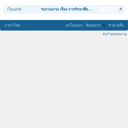
เว็บบอร์ด
...
รบกวนถาม เรื่อง การรักษาศีล5ครับ
ภาษาไทย
ลงโฆษณา
ติดต่อเรา
ช่วยเหลือ
ข้อกำหนดและกฎ