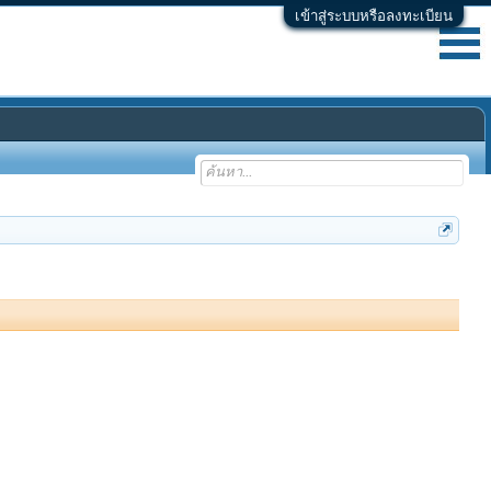
เข้าสู่ระบบหรือลงทะเบียน