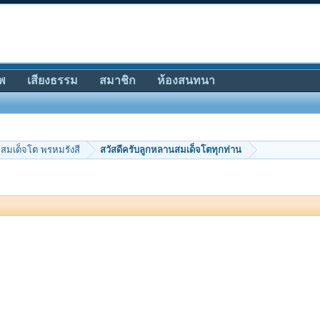
พ
เสียงธรรม
สมาชิก
ห้องสนทนา
สมเด็จโต พรหมรังสี
สวัสดีครับลูกหลานสมเด็จโตทุกท่าน