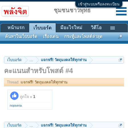
เข้าสู่ระบบหรือลงทะเบียน
ชุมชนชาวพุทธ
หน้าแรก
มีอะไรใหม่
วิดีโอ
เว็บบอร์ด
ค้นหาในเว็บบอร์ด
เรื่องเด่น
กระทู้และโพสต์ล่าสุด
เว็บบอร์ด
...
แจกฟรี! วัตถุมงคลให้ทุกท่าน
คะแนนสำหรับโพสต์ #4
Thread:
แจกฟรี! วัตถุมงคลให้ทุกท่าน
ถูกใจ x
1
nopsena
เว็บบอร์ด
...
แจกฟรี! วัตถุมงคลให้ทุกท่าน