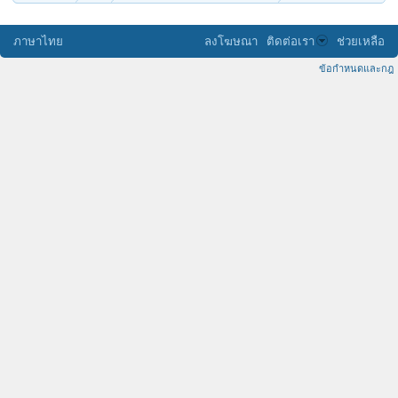
ภาษาไทย
ลงโฆษณา
ติดต่อเรา
ช่วยเหลือ
ข้อกำหนดและกฎ