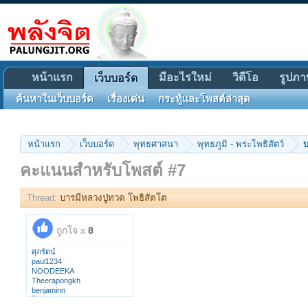
หน้าแรก
มีอะไรใหม่
วิดีโอ
รูปภา
เว็บบอร์ด
ค้นหาในเว็บบอร์ด
เรื่องเด่น
กระทู้และโพสต์ล่าสุด
หน้าแรก
เว็บบอร์ด
พุทธศาสนา
พุทธภูมิ - พระโพธิสัตว์
คะแนนสำหรับโพสต์ #7
Thread:
บารมีหลวงปู่ทวด โพธิสัตโต
ถูกใจ x
8
ศุภรัตน์
paul1234
NOODEEKA
Theerapongkh
benjaminn
โอ๊ตศ์