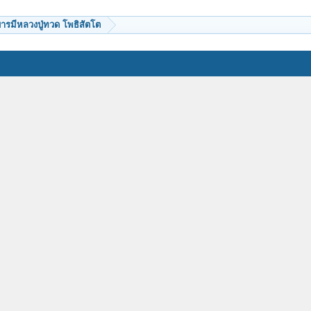
บารมีหลวงปู่ทวด โพธิสัตโต