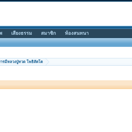
พ
เสียงธรรม
สมาชิก
ห้องสนทนา
บารมีหลวงปู่ทวด โพธิสัตโต