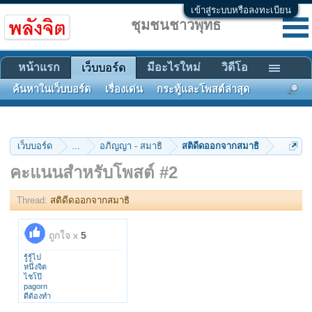
เข้าสู่ระบบหรือลงทะเบียน
ชุมชนชาวพุทธ
หน้าแรก
มีอะไรใหม่
วิดีโอ
เว็บบอร์ด
ค้นหาในเว็บบอร์ด
เรื่องเด่น
กระทู้และโพสต์ล่าสุด
เว็บบอร์ด
...
อภิญญา - สมาธิ
สติดีดออกจากสมาธิ
คะแนนสำหรับโพสต์ #2
Thread:
สติดีดออกจากสมาธิ
ถูกใจ x
5
รู้รู้ไป
หนึ่งจิต
ไชโป๊
pagorn
ดีต้องทำ