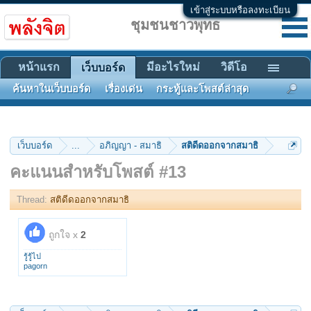
เข้าสู่ระบบหรือลงทะเบียน
ชุมชนชาวพุทธ
หน้าแรก
มีอะไรใหม่
วิดีโอ
เว็บบอร์ด
ค้นหาในเว็บบอร์ด
เรื่องเด่น
กระทู้และโพสต์ล่าสุด
เว็บบอร์ด
...
อภิญญา - สมาธิ
สติดีดออกจากสมาธิ
คะแนนสำหรับโพสต์ #13
Thread:
สติดีดออกจากสมาธิ
ถูกใจ x
2
รู้รู้ไป
pagorn