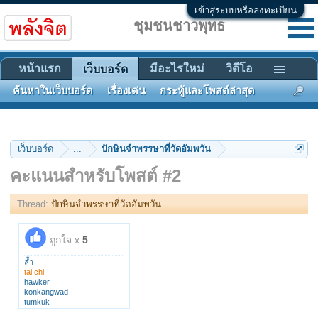
เข้าสู่ระบบหรือลงทะเบียน
ชุมชนชาวพุทธ
หน้าแรก
มีอะไรใหม่
วิดีโอ
เว็บบอร์ด
ค้นหาในเว็บบอร์ด
เรื่องเด่น
กระทู้และโพสต์ล่าสุด
เว็บบอร์ด
...
ปักษินจำพรรษาที่วัดอัมพวัน
คะแนนสำหรับโพสต์ #2
Thread:
ปักษินจำพรรษาที่วัดอัมพวัน
ถูกใจ x
5
ล้ำ
tai chi
hawker
konkangwad
tumkuk