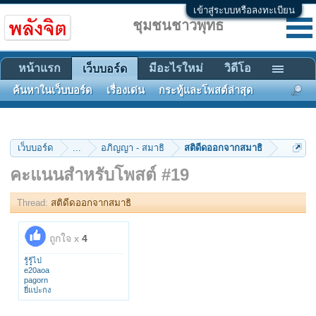
เข้าสู่ระบบหรือลงทะเบียน
ชุมชนชาวพุทธ
หน้าแรก
มีอะไรใหม่
วิดีโอ
เว็บบอร์ด
ค้นหาในเว็บบอร์ด
เรื่องเด่น
กระทู้และโพสต์ล่าสุด
เว็บบอร์ด
...
อภิญญา - สมาธิ
สติดีดออกจากสมาธิ
คะแนนสำหรับโพสต์ #19
Thread:
สติดีดออกจากสมาธิ
ถูกใจ x
4
รู้รู้ไป
e20aoa
pagorn
ยี่แปะกง