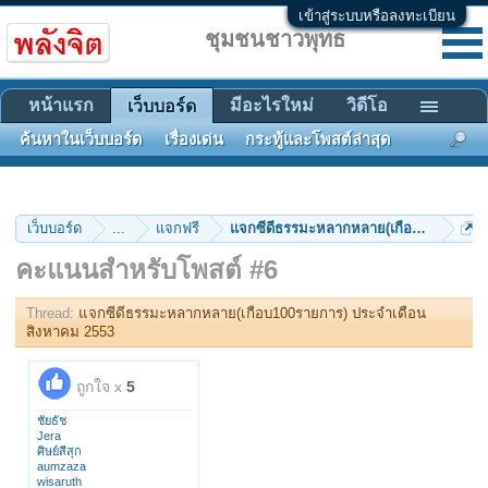
เข้าสู่ระบบหรือลงทะเบียน
ชุมชนชาวพุทธ
หน้าแรก
มีอะไรใหม่
วิดีโอ
เว็บบอร์ด
ค้นหาในเว็บบอร์ด
เรื่องเด่น
กระทู้และโพสต์ล่าสุด
เว็บบอร์ด
...
แจกฟรี
แจกซีดีธรรมะหลากหลาย(เกือบ100รายการ
คะแนนสำหรับโพสต์ #6
Thread:
แจกซีดีธรรมะหลากหลาย(เกือบ100รายการ) ประจำเดือน
สิงหาคม 2553
ถูกใจ x
5
ชัยธัช
Jera
ศิษย์สีสุก
aumzaza
wisaruth