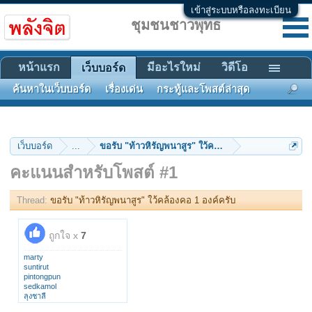
เข้าสู่ระบบหรือลงทะเบียน
ชุมชนชาวพุทธ
หน้าแรก
มีอะไรใหม่
วิดีโอ
เว็บบอร์ด
ค้นหาในเว็บบอร์ด
เรื่องเด่น
กระทู้และโพสต์ล่าสุด
เว็บบอร์ด
...
ขอรับ "ท้าวหิรัญพนาสูร" ใว้คล้องคอ 1 องค์ครับ
คะแนนสำหรับโพสต์ #1
Thread:
ขอรับ "ท้าวหิรัญพนาสูร" ใว้คล้องคอ 1 องค์ครับ
ถูกใจ x
7
marty
suntirut
pintongpun
sedkamol
ลุงชาลี
tudsanai047