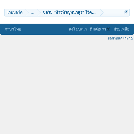
Aonkub
เว็บบอร์ด
...
ขอรับ "ท้าวหิรัญพนาสูร" ใว้คล้องคอ 1 องค์ครับ
ภาษาไทย
ลงโฆษณา
ติดต่อเรา
ช่วยเหลือ
ข้อกำหนดและกฎ