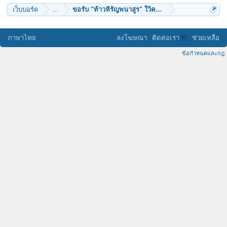
เว็บบอร์ด
...
ขอรับ "ท้าวหิรัญพนาสูร" ใว้คล้องคอ 1 องค์ครับ
ภาษาไทย
ลงโฆษณา
ติดต่อเรา
ช่วยเหลือ
ข้อกำหนดและกฎ