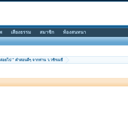
พ
เสียงธรรม
สมาชิก
ห้องสนทนา
ปล่อยไป " คำสอนดีๆ จากท่าน ว.วชิรเมธี