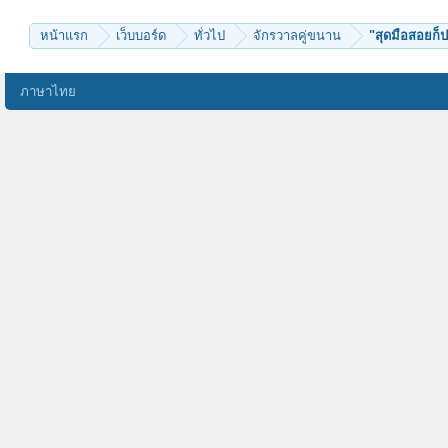
Naraporn_N
KM_velazquez
วิญญาณนิพพาน
หน้าแรก
เว็บบอร์ด
ทั่วไป
จักรวาลคู่ขนาน
"สุดมือสอยก็
ภาษาไทย