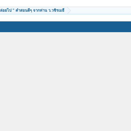
ปล่อยไป " คำสอนดีๆ จากท่าน ว.วชิรเมธี