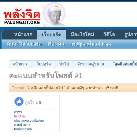
หน้าแรก
มีอะไรใหม่
วิดีโอ
รูปภา
เว็บบอร์ด
ค้นหาในเว็บบอร์ด
เรื่องเด่น
กระทู้และโพสต์ล่าสุด
หน้าแรก
เว็บบอร์ด
ทั่วไป
จักรวาลคู่ขนาน
"สุดมือสอยก็
คะแนนสำหรับโพสต์ #1
Thread:
"สุดมือสอยก็ปล่อยไป " คำสอนดีๆ จากท่าน ว.วชิรเมธี
ถูกใจ x
9
อรชร
NoOTa
chananya yodkwian
สายนำแก่ง
fullmoonsun
คาคะ