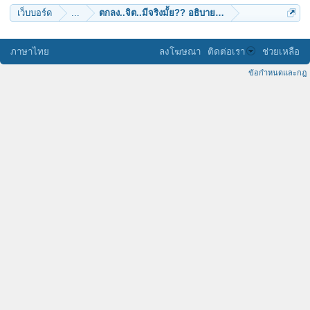
เว็บบอร์ด
...
ตกลง..จิต..มีจริงมั้ย?? อธิบายยังไง?..ด้วยวิทยาศาสตร์
ภาษาไทย
ลงโฆษณา
ติดต่อเรา
ช่วยเหลือ
ข้อกำหนดและกฎ