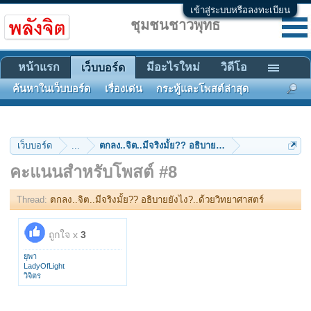
เข้าสู่ระบบหรือลงทะเบียน
ชุมชนชาวพุทธ
หน้าแรก
มีอะไรใหม่
วิดีโอ
เว็บบอร์ด
ค้นหาในเว็บบอร์ด
เรื่องเด่น
กระทู้และโพสต์ล่าสุด
เว็บบอร์ด
...
ตกลง..จิต..มีจริงมั้ย?? อธิบายยังไง?..ด้วยวิทยาศาสตร์
คะแนนสำหรับโพสต์ #8
Thread:
ตกลง..จิต..มีจริงมั้ย?? อธิบายยังไง?..ด้วยวิทยาศาสตร์
ถูกใจ x
3
ยุพา
LadyOfLight
วิจิตร