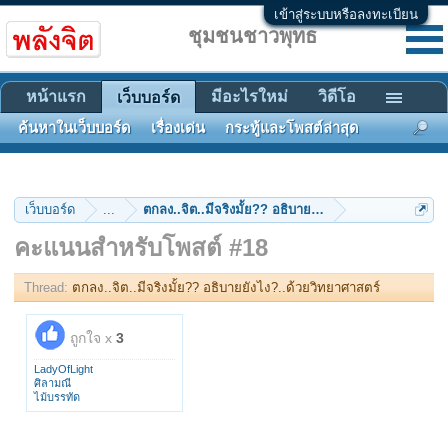
เข้าสู่ระบบหรือลงทะเบียน
ชุมชนชาวพุทธ
หน้าแรก
มีอะไรใหม่
วิดีโอ
เว็บบอร์ด
ค้นหาในเว็บบอร์ด
เรื่องเด่น
กระทู้และโพสต์ล่าสุด
เว็บบอร์ด
...
ตกลง..จิต..มีจริงมั้ย?? อธิบายยังไง?..ด้วยวิทยาศาสตร์
คะแนนสำหรับโพสต์ #18
Thread:
ตกลง..จิต..มีจริงมั้ย?? อธิบายยังไง?..ด้วยวิทยาศาสตร์
ถูกใจ x
3
LadyOfLight
ศิลามณี
ไม้บรรทัด