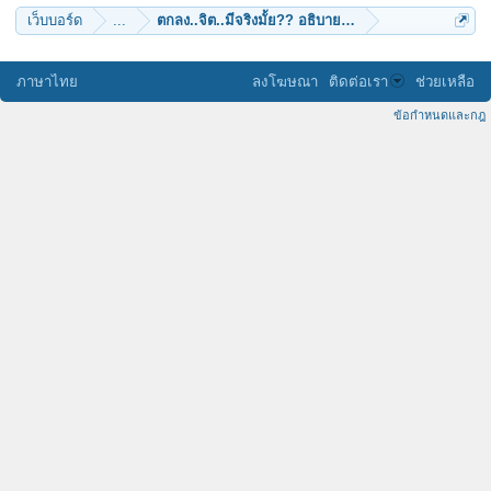
เว็บบอร์ด
...
ตกลง..จิต..มีจริงมั้ย?? อธิบายยังไง?..ด้วยวิทยาศาสตร์
ภาษาไทย
ลงโฆษณา
ติดต่อเรา
ช่วยเหลือ
ข้อกำหนดและกฎ