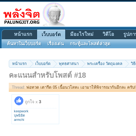
หน้าแรก
มีอะไรใหม่
วิดีโอ
รูปภา
เว็บบอร์ด
ค้นหาในเว็บบอร์ด
เรื่องเด่น
กระทู้และโพสต์ล่าสุด
หน้าแรก
เว็บบอร์ด
พุทธศาสนา
พระเครื่อง วัตถุมงคล
วิธ
คะแนนสำหรับโพสต์ #18
Thread:
พ่อทวด เตารีด 05 เนื้อนวโลหะ เอามาให้พิจารณากันอีกละ ครับ!!
ถูกใจ x
3
keepwork
บุพนิมิต
armchi