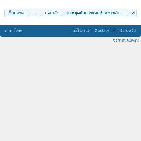
too370
marty
เว็บบอร์ด
...
แจกฟรี
ขอหยุดพักการแจกชั่วคราวค่ะ---ขอมอบพร
ภาษาไทย
ลงโฆษณา
ติดต่อเรา
ช่วยเหลือ
ข้อกำหนดและกฎ