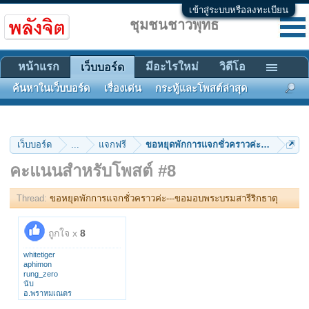
เข้าสู่ระบบหรือลงทะเบียน
ชุมชนชาวพุทธ
หน้าแรก
มีอะไรใหม่
วิดีโอ
เว็บบอร์ด
ค้นหาในเว็บบอร์ด
เรื่องเด่น
กระทู้และโพสต์ล่าสุด
เว็บบอร์ด
...
แจกฟรี
ขอหยุดพักการแจกชั่วคราวค่ะ---ขอมอบพร
คะแนนสำหรับโพสต์ #8
Thread:
ขอหยุดพักการแจกชั่วคราวค่ะ---ขอมอบพระบรมสารีริกธาตุ
ถูกใจ x
8
whitetiger
aphimon
rung_zero
นับ
อ.พราหมเณตร
Nok Nok