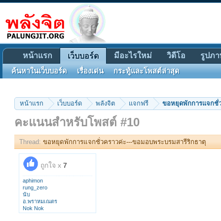
หน้าแรก
มีอะไรใหม่
วิดีโอ
รูปภา
เว็บบอร์ด
ค้นหาในเว็บบอร์ด
เรื่องเด่น
กระทู้และโพสต์ล่าสุด
หน้าแรก
เว็บบอร์ด
พลังจิต
แจกฟรี
ขอหยุดพักการแจกชั่
คะแนนสำหรับโพสต์ #10
Thread:
ขอหยุดพักการแจกชั่วคราวค่ะ---ขอมอบพระบรมสารีริกธาตุ
ถูกใจ x
7
aphimon
rung_zero
นับ
อ.พราหมเณตร
Nok Nok
too370