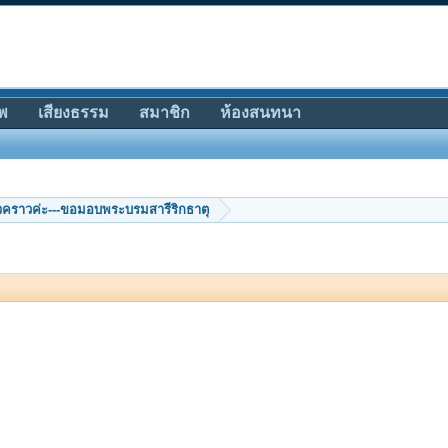
พ
เสียงธรรม
สมาชิก
ห้องสนทนา
วคราวค่ะ---ขอมอบพระบรมสารีริกธาตุ