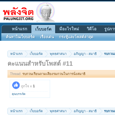
หน้าแรก
มีอะไรใหม่
วิดีโอ
รูปภา
เว็บบอร์ด
ค้นหาในเว็บบอร์ด
เรื่องเด่น
กระทู้และโพสต์ล่าสุด
หน้าแรก
เว็บบอร์ด
พุทธศาสนา
อภิญญา - สมาธิ
รบกวนเ
คะแนนสำหรับโพสต์ #11
Thread:
รบกวนเรียนถามเสียงรมกวนในการนั่งสมาธิ
ถูกใจ x
1
คุณบรรเจิด
หน้าแรก
เว็บบอร์ด
พุทธศาสนา
อภิญญา - สมาธิ
รบกวนเ