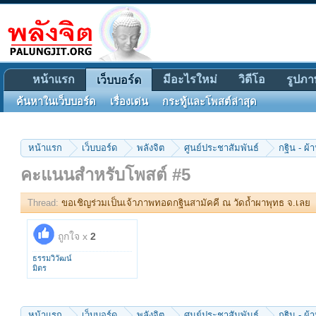
หน้าแรก
มีอะไรใหม่
วิดีโอ
รูปภา
เว็บบอร์ด
ค้นหาในเว็บบอร์ด
เรื่องเด่น
กระทู้และโพสต์ล่าสุด
หน้าแรก
เว็บบอร์ด
พลังจิต
ศูนย์ประชาสัมพันธ์
กฐิน - ผ้า
คะแนนสำหรับโพสต์ #5
Thread:
ขอเชิญร่วมเป็นเจ้าภาพทอดกฐินสามัคคี ณ วัดถ้ำผาพุทธ จ.เลย
ถูกใจ x
2
ธรรมวิวัฒน์
มิตร
หน้าแรก
เว็บบอร์ด
พลังจิต
ศูนย์ประชาสัมพันธ์
กฐิน - ผ้า