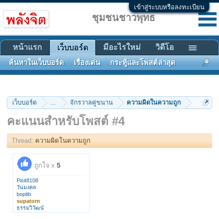
เข้าสู่ระบบหรือลงทะเบียน
ชุมชนชาวพุทธ
หน้าแรก
มีอะไรใหม่
วิดีโอ
เว็บบอร์ด
ค้นหาในเว็บบอร์ด
เรื่องเด่น
กระทู้และโพสต์ล่าสุด
เว็บบอร์ด
...
จักรวาลคู่ขนาน
ความผิดในความถูก
คะแนนสำหรับโพสต์ #4
Thread:
ความผิดในความถูก
ถูกใจ x
5
Pisit8108
วันมงคล
bopitb
supatorn
ธรรมวิวัฒน์