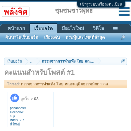
เข้าสู่ระบบหรือลงทะเบียน
ชุมชนชาวพุทธ
หน้าแรก
มีอะไรใหม่
วิดีโอ
เว็บบอร์ด
ค้นหาในเว็บบอร์ด
เรื่องเด่น
กระทู้และโพสต์ล่าสุด
เว็บบอร์ด
...
กรรมจากการทำแท้ง โดย คณะนฤมิตธรรมมิกกาวาส
คะแนนสำหรับโพสต์ #1
Thread:
กรรมจากการทำแท้ง โดย คณะนฤมิตธรรมมิกกาวาส
ถูกใจ x
63
panaone99
Dechakw
suji
ทัสชา 567
นํ้า้ทิพย์
Pause_1987