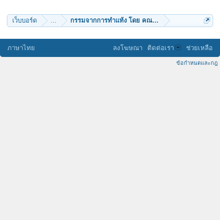
เฮียปอ ตำมะลัง
ถกนธ์ ข่าย
num_mon
เว็บบอร์ด
...
กรรมจากการทำแท้ง โดย คณะนฤมิตธรรมมิกกาวาส
เพียรธรรม
datchanee
purivat
Sunshineman
ภาษาไทย
ลงโฆษณา
ติดต่อเรา
ช่วยเหลือ
Komodo
กิ่งขวัญ
ข้อกำหนดและกฎ
benyapa
plaspirit
Sod
Altis1850
talkjoss
Duanpen_2499
Kotchaporn_p
สิริญา
Mr.PUNG
ขม
nouk
ณชนก
พัฒนาตน
toyhonda
แส่งสว่างแห่งใจ
Bill PEA31
ratcharoen
chimlearng
กังหันลม
kom6603
อ_เอกวัฒน์
Karnny
Naresuan