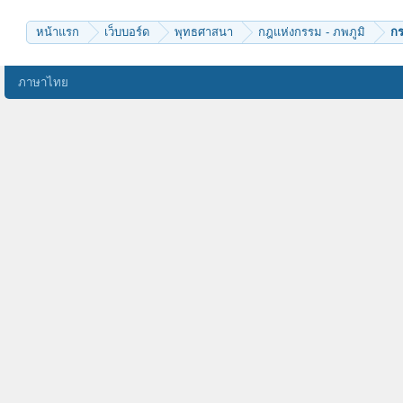
บัวล้านนา
yommatood
โอมธนกฤต
หน้าแรก
เว็บบอร์ด
พุทธศาสนา
กฎแห่งกรรม - ภพภูมิ
ก
no-ne
ภาษาไทย