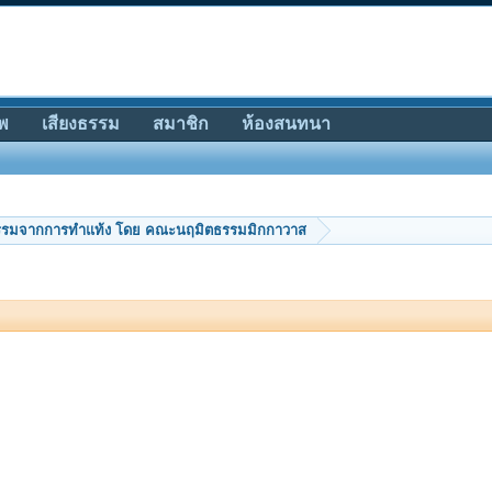
พ
เสียงธรรม
สมาชิก
ห้องสนทนา
รรมจากการทำแท้ง โดย คณะนฤมิตธรรมมิกกาวาส