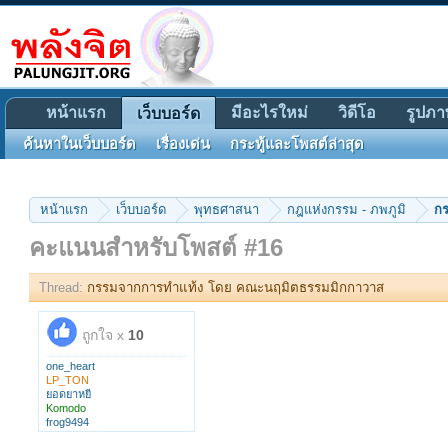
หน้าแรก
มีอะไรใหม่
วิดีโอ
รูปภา
เว็บบอร์ด
ค้นหาในเว็บบอร์ด
เรื่องเด่น
กระทู้และโพสต์ล่าสุด
หน้าแรก
เว็บบอร์ด
พุทธศาสนา
กฎแห่งกรรม - ภพภูมิ
ก
คะแนนสำหรับโพสต์ #16
Thread:
กรรมจากการทำแท้ง โดย คณะนฤมิตธรรมมิกกาวาส
ถูกใจ x
10
one_heart
LP_TON
ยอดยาหยี
Komodo
frog9494
dmnoo123