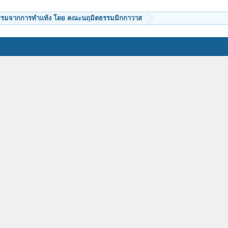
รรมจากการทำแท้ง โดย คณะนฤมิตธรรมมิกกาวาส