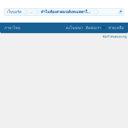
เว็บบอร์ด
...
ทำไมต้องสวดมนต์บทเมตตาใหญ่
ภาษาไทย
ลงโฆษณา
ติดต่อเรา
ช่วยเหลือ
ข้อกำหนดและกฎ