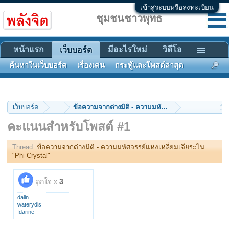
เข้าสู่ระบบหรือลงทะเบียน
ชุมชนชาวพุทธ
หน้าแรก
มีอะไรใหม่
วิดีโอ
เว็บบอร์ด
ค้นหาในเว็บบอร์ด
เรื่องเด่น
กระทู้และโพสต์ล่าสุด
เว็บบอร์ด
...
ข้อความจากต่างมิติ - ความมหัศจรรย์แห่งเหลี่ยมเจียร
คะแนนสำหรับโพสต์ #1
Thread:
ข้อความจากต่างมิติ - ความมหัศจรรย์แห่งเหลี่ยมเจียระไน
"Phi Crystal"
ถูกใจ x
3
dalin
waterydis
Idarine