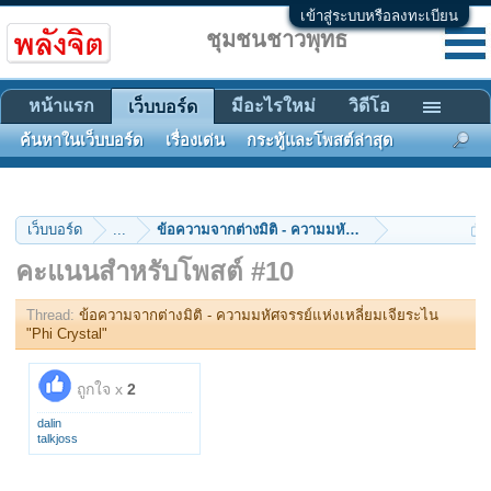
เข้าสู่ระบบหรือลงทะเบียน
ชุมชนชาวพุทธ
หน้าแรก
มีอะไรใหม่
วิดีโอ
เว็บบอร์ด
ค้นหาในเว็บบอร์ด
เรื่องเด่น
กระทู้และโพสต์ล่าสุด
เว็บบอร์ด
...
ข้อความจากต่างมิติ - ความมหัศจรรย์แห่งเหลี่ยมเจียร
คะแนนสำหรับโพสต์ #10
Thread:
ข้อความจากต่างมิติ - ความมหัศจรรย์แห่งเหลี่ยมเจียระไน
"Phi Crystal"
ถูกใจ x
2
dalin
talkjoss