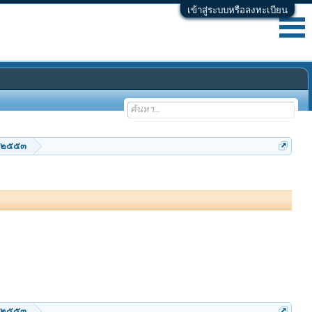
เข้าสู่ระบบหรือลงทะเบียน
ม ๒๕๕๓
ม ๒๕๕๓