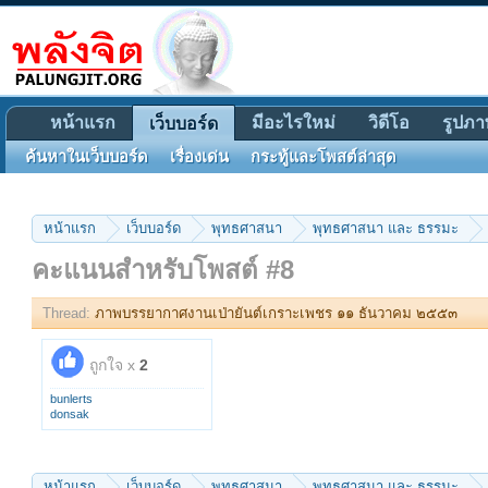
หน้าแรก
มีอะไรใหม่
วิดีโอ
รูปภา
เว็บบอร์ด
ค้นหาในเว็บบอร์ด
เรื่องเด่น
กระทู้และโพสต์ล่าสุด
หน้าแรก
เว็บบอร์ด
พุทธศาสนา
พุทธศาสนา และ ธรรมะ
คะแนนสำหรับโพสต์ #8
Thread:
ภาพบรรยากาศงานเป่ายันต์เกราะเพชร ๑๑ ธันวาคม ๒๕๕๓
ถูกใจ x
2
bunlerts
donsak
หน้าแรก
เว็บบอร์ด
พุทธศาสนา
พุทธศาสนา และ ธรรมะ