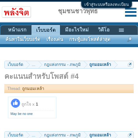
เข้าสู่ระบบหรือลงทะเบียน
ชุมชนชาวพุทธ
หน้าแรก
มีอะไรใหม่
วิดีโอ
เว็บบอร์ด
ค้นหาในเว็บบอร์ด
เรื่องเด่น
กระทู้และโพสต์ล่าสุด
เว็บบอร์ด
...
กฎแห่งกรรม - ภพภูมิ
ถูกมอมเหล้า
คะแนนสำหรับโพสต์ #4
Thread:
ถูกมอมเหล้า
ถูกใจ x
1
May be no one
เว็บบอร์ด
...
กฎแห่งกรรม - ภพภูมิ
ถูกมอมเหล้า