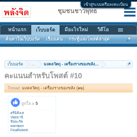
เข้าสู่ระบบหรือลงทะเบียน
ชุมชนชาวพุทธ
หน้าแรก
มีอะไรใหม่
วิดีโอ
เว็บบอร์ด
ค้นหาในเว็บบอร์ด
เรื่องเด่น
กระทู้และโพสต์ล่าสุด
เว็บบอร์ด
...
มงคลวัตถุ - เครื่องรางของขลัง (๑๒)
คะแนนสำหรับโพสต์ #10
Thread:
มงคลวัตถุ - เครื่องรางของขลัง (๑๒)
ถูกใจ x
5
ตรีนิสิงเห
ปทุมธานี
ขิมมะริด
warnipon
FinalRebirth