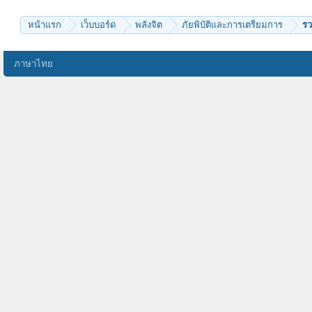
padsoun
sasuk
Ann+
หน้าแรก
เว็บบอร์ด
พลังจิต
ภัยพิบัติและการเตรียมการ
รว
tk_sillyfools
น้องสาวนักเดินทาง
ศรศิลป์
puttro
ภาษาไทย
eve1
umatevie
สรัสวดี
kongkiatm
suriyawibool
ธรรมวิวัฒน์
ชานนคนไทย
สากัจฉา
มีดสยาม
ธีรยุทธ
kaekai27
nuyuyzy
ฟลุ๊คza
Dataman
too370
yui_61
combatgirl
พุชญา
tutchanan
saipote
newwave1959
สีคราม
iamgiftz
แม่นิกกี้
napatsa