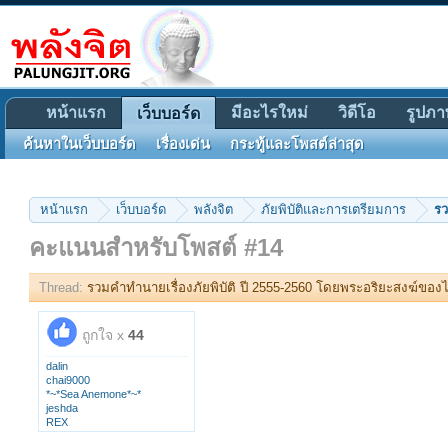
หน้าแรก
มีอะไรใหม่
วิดีโอ
รูปภา
เว็บบอร์ด
ค้นหาในเว็บบอร์ด
เรื่องเด่น
กระทู้และโพสต์ล่าสุด
หน้าแรก
เว็บบอร์ด
พลังจิต
ภัยพิบัติและการเตรียมการ
รว
คะแนนสำหรับโพสต์ #14
Thread:
รวมคำทำนายเรื่องภัยพิบัติ ปี 2555-2560 โดยพระอริยะสงฆ์ของ
ถูกใจ x
44
dalin
chai9000
*~*Sea Anemone*~*
jeshda
REX
ligore