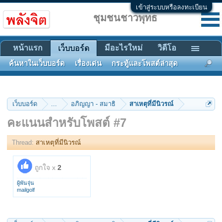
เข้าสู่ระบบหรือลงทะเบียน
ชุมชนชาวพุทธ
หน้าแรก
มีอะไรใหม่
วิดีโอ
เว็บบอร์ด
ค้นหาในเว็บบอร์ด
เรื่องเด่น
กระทู้และโพสต์ล่าสุด
เว็บบอร์ด
...
อภิญญา - สมาธิ
สาเหตุที่มีนิวรณ์
คะแนนสำหรับโพสต์ #7
Thread:
สาเหตุที่มีนิวรณ์
ถูกใจ x
2
ผู้พันจุ่น
mailgolf